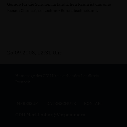
Gerade für die Schulen im ländlichen Raum ist das eine
Riesen Chance“, so Lochner-Borst abschließend.
25.09.2008, 12:31 Uhr
Homepage des CDU Kreisverbandes Landkreis
Rostock
IMPRESSUM
DATENSCHUTZ
KONTAKT
CDU Mecklenburg-Vorpommern