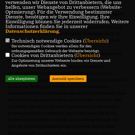
zuständige Schule bleibt aus organisatorischen Gründen
verwenden wir Dienste von Drittanbietern, die uns
helfen, unser Webangebot zu verbessern (Website-
ebenso erhalten wie der Schuleinzugsbereich. Im
Optmierung). Für die Verwendung bestimmter
Gegensatz zum heutigen Schulgesetz ändert sich lediglich
Dienste, benötigen wir Ihre Einwilligung. Ihre
die bindende Wirkung für die Eltern. Im Zusammenhang
Einwilligung können Sie jederzeit widerrufen. Weitere
Informationen finden Sie in unserer
mit der anstehenden Schulgesetznovelle möchte ich noch
Datenschutzerklärung
.
auf die Stärkung der Entwicklung der Ganztagsschule in
gebundener Form hinweisen. Zahlreiche Studien haben
Technisch notwendige Cookies (
Übersicht
)
Die notwendigen Cookies werden allein für den
nachgewiesen, dass Ganztagsschulen die
ordnungsgemäßen Gebrauch der Webseite benötigt.
durchschnittlichen Lernleistungen der Schülerinnen und
Cookies von Drittanbietern (
Übersicht
)
Schüler erhöhen, eine bessere soziale Kontrolle
Zur Optimierung unserer Webseite binden wir Dienste und
Angebote von Drittanbietern ein.
ermöglichen und alle Schülerinnen und Schüler
gleichermaßen fördern können. Die Einführung der
Alle akzeptieren
Auswahl speichern
Ganztagsschule in gebundener Form kann nur schrittweise,
an den zur Verfügung stehenden Haushaltsmitteln
orientiert erfolgen. Ich könnte mir sehr gut vorstellen, dass
ein Teil der sogenannten Demographischen Rendite, also
die Mittel, die aufgrund zurückgehender Schülerzahlen
eingespart werden könnten, genau an dieser Stelle ins
System zurück fließen. Ich bin schon sehr gespannt, wie
sich die Ministerpräsidenten im nächsten Monat beim
Bildungsgipfel zu diesem Punkt positionieren werden.