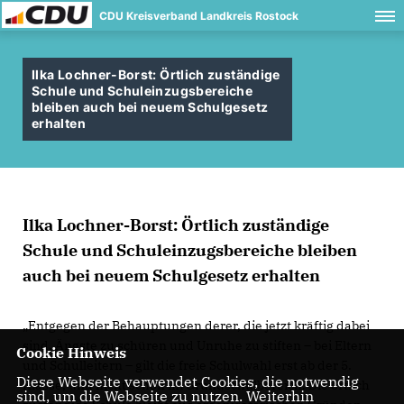
CDU Kreisverband Landkreis Rostock
Ilka Lochner-Borst: Örtlich zuständige
Schule und Schuleinzugsbereiche
bleiben auch bei neuem Schulgesetz
erhalten
Ilka Lochner-Borst: Örtlich zuständige
Schule und Schuleinzugsbereiche bleiben
auch bei neuem Schulgesetz erhalten
Entgegen der Behauptungen derer, die jetzt kräftig dabei
sind, Ängste zu schüren und Unruhe zu stiften – bei Eltern
Cookie Hinweis
und Schulleitern – gilt die freie Schulwahl erst ab der 5.
Diese Webseite verwendet Cookies, die notwendig
Klasse, und nicht schon im Grundschulbereich. Die örtlich
sind, um die Webseite zu nutzen. Weiterhin