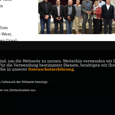
em
 Zum
-West,
en Graal-
nd, um die Webseite zu nutzen. Weiterhin verwenden wir Di
is
r die Verwendung bestimmter Dienste, benötigen wir Ihre 
CDU Mecklenburg-Vorpommern
 Sie in unserer
Datenschutzerklärung
.
CDU Deutschlands
Gebrauch der Webseite benötigt.
e von Drittanbietern ein.