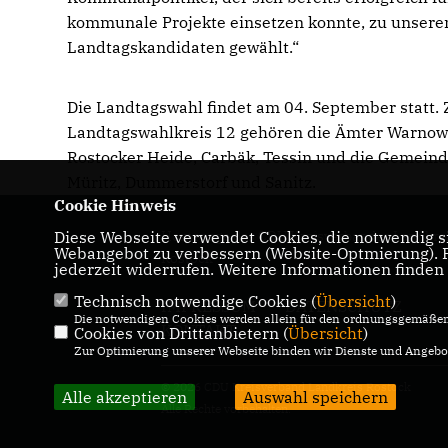
kommunale Projekte einsetzen konnte, zu unser
Landtagskandidaten gewählt.“
Die Landtagswahl findet am 04. September statt.
Landtagswahlkreis 12 gehören die Ämter Warnow
Rostocker Heide, Carbäk, Tessin und die Gemeind
Müritz, Dummerstorf und Sanitz.
Cookie Hinweis
Diese Webseite verwendet Cookies, die notwendig si
Homepage des CDU Kreisverbandes Landkre
Webangebot zu verbessern (Website-Optmierung). Fü
Rostock
jederzeit widerrufen. Weitere Informationen finden
Technisch notwendige Cookies (
Übersicht
)
IMPRESSUM
DATENSCHUTZ
Die notwendigen Cookies werden allein für den ordnungsgemäßen 
KONTAKT
Cookies von Drittanbietern (
Übersicht
)
Zur Optimierung unserer Webseite binden wir Dienste und Angebot
© 2026 CDU Kreisverband Landkreis Rostock
Alle akzeptieren
Auswahl speichern
Alle Rechte vorbehalten.