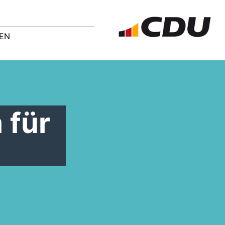
DEN
 für