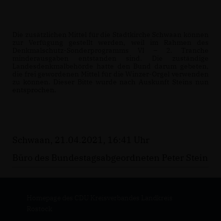
Die zusätzlichen Mittel für die Stadtkirche Schwaan können 
zur Verfügung gestellt werden, weil im Rahmen des 
Denkmalschutz-Sonderprogramms VI – 2. Tranche 
minderausgaben entstanden sind. Die zuständige 
Landesdenkmalbehörde hatte den Bund darum gebeten, 
die frei gewordenen Mittel für die Winzer-Orgel verwenden 
zu können. Dieser Bitte wurde nach Auskunft Steins nun 
entsprochen.
Schwaan, 21.04.2021, 16:41 Uhr
Büro des Bundestagsabgeordneten Peter Stein
Homepage des CDU Kreisverbandes Landkreis
Rostock