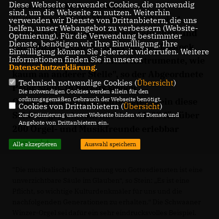
Diese Webseite verwendet Cookies, die notwendig
zum Erhalt der heimischen
sind, um die Webseite zu nutzen. Weiterhin
Kulturlandschaft. "Kirchenorgeln sind
verwenden wir Dienste von Drittanbietern, die uns
helfen, unser Webangebot zu verbessern (Website-
wahre Schätze unserer musikalischen und
Optmierung). Für die Verwendung bestimmter
Dienste, benötigen wir Ihre Einwilligung. Ihre
christlichen Kultur. In der Region Rostock
Einwilligung können Sie jederzeit widerrufen. Weitere
Informationen finden Sie in unserer
stehen so viele dieser alten Instrumente, wie
Datenschutzerklärung
.
kaum an anderer Stelle", so der Abgeordnete
Technisch notwendige Cookies (
Übersicht
)
Peter Stein. In bereits sieben
Die notwendigen Cookies werden allein für den
ordnungsgemäßen Gebrauch der Webseite benötigt.
Orgelfahrradtouren hatte Peter Stein diese
Cookies von Drittanbietern (
Übersicht
)
Schätze gemeinsam mit dem ADFC für über
Zur Optimierung unserer Webseite binden wir Dienste und
Angebote von Drittanbietern ein.
200 Orgel- und Musikfreunde erlebbar
gemacht.
Alle akzeptieren
Auswahl speichern
"Die musikalische Umrahmung von Gottesdiensten ist eine 
unverzichtbare Säule im Glauben“, so Stein: „Es ist eine 
Pflicht, so wichtige Kulturdenkmäler für uns und die 
nachfolgenden Generationen zu erhalten.“ Die Schwaaner 
Winzer-Orgel sei dafür ein sehr eindrucksvolles Beispiel.