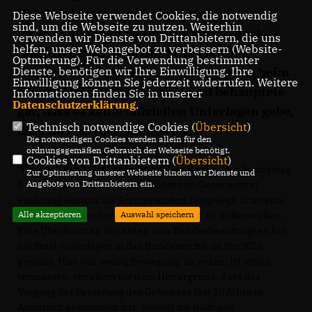
Reinhard Meyer anlässlich der
Diese Webseite verwendet Cookies, die notwendig
sind, um die Webseite zu nutzen. Weiterhin
abgeschlossenen Sanierung der Rostocker
verwenden wir Dienste von Drittanbietern, die uns
helfen, unser Webangebot zu verbessern (Website-
Stasi-Gedenkstätte. Der SPD-Politiker
Optmierung). Für die Verwendung bestimmter
Dienste, benötigen wir Ihre Einwilligung. Ihre
schwadronierte über wenig Bewegung beim
Einwilligung können Sie jederzeit widerrufen. Weitere
Thema Unterlagenstandort und behauptete
Informationen finden Sie in unserer
Datenschutzerklärung
.
gar, dass es keine offiziellen Unterlagen gebe,
Technisch notwendige Cookies (
Übersicht
)
dass Rostock der Standort sei.
Die notwendigen Cookies werden allein für den
ordnungsgemäßen Gebrauch der Webseite benötigt.
Cookies von Drittanbietern (
Übersicht
)
"Ein Blick ins Gesetz erspart viel Geschwätz. Der Bundestag
Zur Optimierung unserer Webseite binden wir Dienste und
Angebote von Drittanbietern ein.
hat im November des letzten Jahres im Gesetzestext
eindeutig Rostock als Archivstandort festgelegt. Schwerin
Alle akzeptieren
Auswahl speichern
und Neubrandenburg werden demnach zu Außenstellen.
Eine Überführung der Akten vom Bundesbeauftragten für
die Stasi-Unterlagen in das Bundesarchiv ist für 2025
geplant. Hier von ,wenig Bewegung' zu reden, ist schon
vermessen, vor allem vor dem Hintergrund, dass der
Vorgang der Sanierung des Gebäudes fast 10 Jahre in
Anspruch genommen hat, obwohl die hälftigen