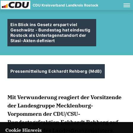
CDU Kreisverband Landkreis Rostock
Ein Blick ins Gesetz erspart viel
Geschwätz - Bundestag hat eindeutig
Rostock als Unterlagenstandort der
Stasi-Akten definiert
Pressemitteilung Eckhardt Rehberg (MdB)
Mit Verwunderung reagiert der Vorsitzende
der Landesgruppe Mecklenburg-
Vorpommern der CDU/CSU-
Bundestagsfraktion Eckhardt Rehberg auf
Cookie Hinweis
Äußerungen des Landesfinanzministers