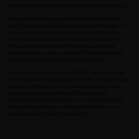
nötige Finanzierung soll über einen Fond geregelt werden.
Neben Munitionsbergung sind in der Gesamtresolution
auch Themen wie die Bekämpfung der Auswirkungen von
Corona im Ostseeraum, Klimafragen, Menschenrechte,
Presse- und Redefreiheit und Tourismus enthalten. Das
Ostseeparlament trifft seine Entscheidungen immer
einvernehmlich und ist so über nun 30 Jahre eine immer
stärkere Stimme der Gemeinsamkeit geworden.
Peter Stein ist seit November 2019 BSPC-Berichterstatter
für das Thema Munitionsaltlasten und es ist ihm gelungen
seitdem viel Bewegung in das Thema zu bringen. Unter
anderem durch einen im Mai 2021 beschlossene
Bundestagsantrag der Koalition, der unter anderem ein
Pilotprojekt zum Bergen und Unschädlichmachen von
Kampfmitteln auf hoher See beinhaltet.