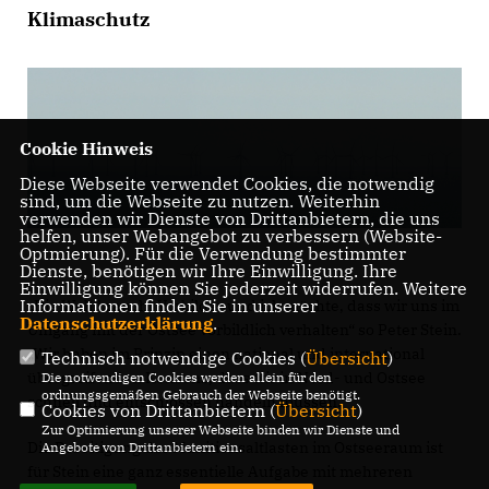
Klimaschutz
Cookie Hinweis
Diese Webseite verwendet Cookies, die notwendig
sind, um die Webseite zu nutzen. Weiterhin
verwenden wir Dienste von Drittanbietern, die uns
helfen, unser Webangebot zu verbessern (Website-
Optmierung). Für die Verwendung bestimmter
Dienste, benötigen wir Ihre Einwilligung. Ihre
Einwilligung können Sie jederzeit widerrufen. Weitere
Informationen finden Sie in unserer
Die Welt braucht Vorbilder und ich möchte, dass wir uns im
Datenschutzerklärung
.
Umgang mit der Ostsee vorbildlich verhalten“ so Peter Stein.
Wir haben im Prinzip einen national und international
Technisch notwendige Cookies (
Übersicht
)
übergreifenden Konsens, dass wir in Nord- und Ostsee
Die notwendigen Cookies werden allein für den
ordnungsgemäßen Gebrauch der Webseite benötigt.
schnell und entschlossen handeln müssen.“
Cookies von Drittanbietern (
Übersicht
)
Zur Optimierung unserer Webseite binden wir Dienste und
Die Beseitigung der Munitionsaltlasten im Ostseeraum ist
Angebote von Drittanbietern ein.
für Stein eine ganz essentielle Aufgabe mit mehreren